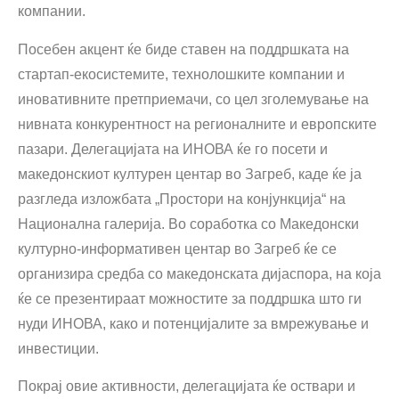
компании.
Посебен акцент ќе биде ставен на поддршката на
стартап-екосистемите, технолошките компании и
иновативните претприемачи, со цел зголемување на
нивната конкурентност на регионалните и европските
пазари. Делегацијата на ИНОВА ќе го посети и
македонскиот културен центар во Загреб, каде ќе ја
разгледа изложбата „Простори на конјункција“ на
Национална галерија. Во соработка со Македонски
културно-информативен центар во Загреб ќе се
организира средба со македонската дијаспора, на која
ќе се презентираат можностите за поддршка што ги
нуди ИНОВА, како и потенцијалите за вмрежување и
инвестиции.
Покрај овие активности, делегацијата ќе оствари и