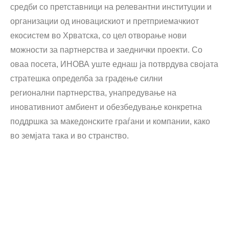
средби со претставници на релевантни институции и
организации од иновацискиот и претприемачкиот
екосистем во Хрватска, со цел отворање нови
можности за партнерства и заеднички проекти. Со
оваа посета, ИНОВА уште еднаш ја потврдува својата
стратешка определба за градење
силни
регионални
партнерства, унапредување на
иновативниот амбиент и обезбедување конкретна
поддршка за македонските граѓани и компании, како
во земјата така и во странство.