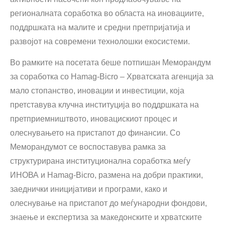
регионалната соработка во областа на иновациите,
поддршката на малите и средни претпријатија и
развојот на современи технолошки екосистеми.
Во рамките на посетата беше потпишан Меморандум
за соработка со Hamag-Bicro – Хрватската агенција за
мало стопанство, иновации и инвестиции, која
претставува клучна институција во поддршката на
претприемништвото, иновацискиот процес и
олеснувањето на пристапот до финансии. Со
Меморандумот се воспоставува рамка за
структурирана институционална соработка меѓу
ИНОВА и Hamag-Bicro, размена на добри практики,
заеднички иницијативи и програми, како и
олеснување на пристапот до меѓународни фондови,
знаење и експертиза за македонските и хрватските