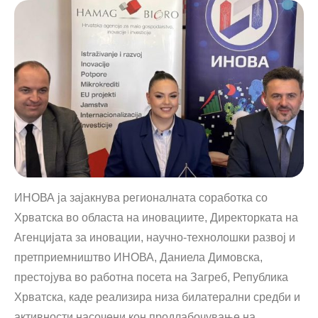
ИНОВА ја зајакнува регионалната соработка со
Хрватска во областа на иновациите, Директорката на
Агенцијата за иновации, научно-технолошки развој и
претприемништво ИНОВА, Даниела Димовска,
престојува во работна посета на Загреб, Република
Хрватска, каде реализира низа билатерални средби и
активности насочени кон продлабочување на