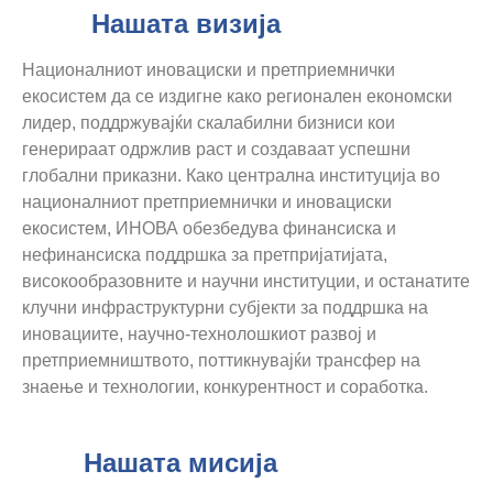
Нашата визија
Националниот иновациски и претприемнички
екосистем да се издигне како регионален економски
лидер, поддржувајќи скалабилни бизниси кои
генерираат одржлив раст и создаваат успешни
глобални приказни. Како централна институција во
националниот претприемнички и иновациски
екосистем, ИНОВА обезбедува финансиска и
нефинансиска поддршка за претпријатијата,
високообразовните и научни институции, и останатите
клучни инфраструктурни субјекти за поддршка на
иновациите, научно-технолошкиот развој и
претприемништвото, поттикнувајќи трансфер на
знаење и технологии, конкурентност и соработка.
Нашата мисија