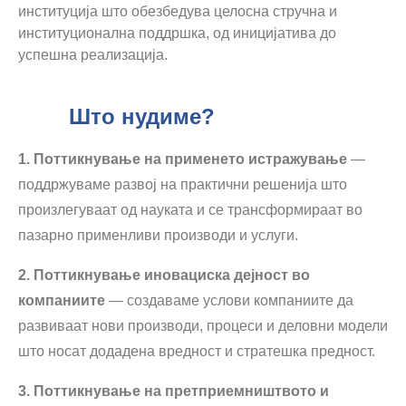
институција што обезбедува целосна стручна и
институционална поддршка, од иницијатива до
успешна реализација.
Што нудиме?
1. Поттикнување на применето истражување
—
поддржуваме развој на практични решенија што
произлегуваат од науката и се трансформираат во
пазарно применливи производи и услуги.
2. Поттикнување иновациска дејност во
компаниите
— создаваме услови компаниите да
развиваат нови производи, процеси и деловни модели
што носат додадена вредност и стратешка предност.
3. Поттикнување на претприемништвото и