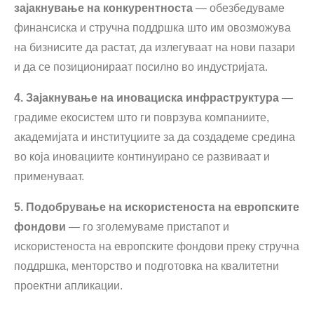
зајакнување на конкурентноста
— обезбедуваме
финансиска и стручна поддршка што им овозможува
на бизнисите да растат, да излегуваат на нови пазари
и да се позиционираат посилно во индустријата.
4. Зајакнување на иновациска инфраструктура
—
градиме екосистем што ги поврзува компаниите,
академијата и институциите за да создадеме средина
во која иновациите континуирано се развиваат и
применуваат.
5. Подобрување на искористеноста на европските
фондови
— го зголемуваме пристапот и
искористеноста на европските фондови преку стручна
поддршка, менторство и подготовка на квалитетни
проектни апликации.