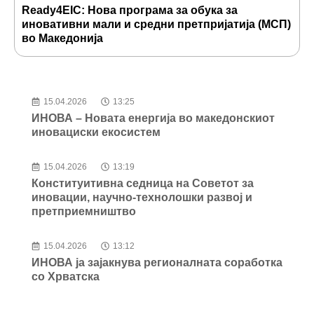
Ready4EIC: Нова програма за обука за
У
иновативни мали и средни претпријатија (МСП)
М
во Македонија
15.04.2026
13:25
ИНОВА – Новата енергија во македонскиот
иновациски екосистем
15.04.2026
13:19
Конституитивна седница на Советот за
иновации, научно-технолошки развој и
претприемништво
15.04.2026
13:12
ИНОВА ја зајакнува регионалната соработка
со Хрватска