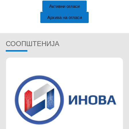
Активни огласи
Архива на огласи
СООПШТЕНИЈА