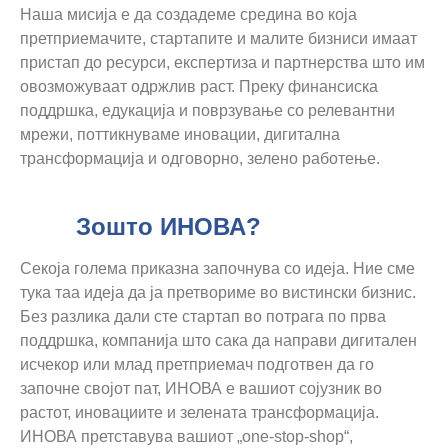
Наша мисија е да создадеме средина во која
претприемачите, стартапите и малите бизниси имаат
пристап до ресурси, експертиза и партнерства што им
овозможуваат одржлив раст. Преку финансиска
поддршка, едукација и поврзување со релевантни
мрежи, поттикнуваме иновации, дигитална
трансформација и одговорно, зелено работење.
Зошто ИНОВА?
Секоја голема приказна започнува со идеја. Ние сме
тука таа идеја да ја претвориме во вистински бизнис.
Без разлика дали сте стартап во потрага по прва
поддршка, компанија што сака да направи дигитален
исчекор или млад претприемач подготвен да го
започне својот пат, ИНОВА е вашиот сојузник во
растот, иновациите и зелената трансформација.
ИНОВА претставува вашиот „one-stop-shop“,