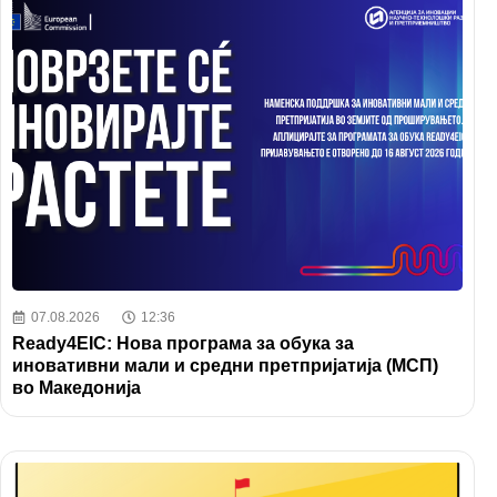
07.08.2026
12:36
Ready4EIC: Нова програма за обука за
иновативни мали и средни претпријатија (МСП)
во Македонија