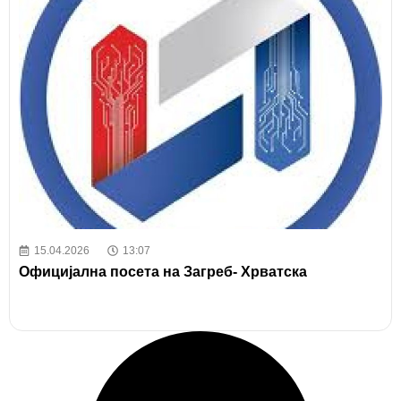
15.04.2026
13:07
Официјална посета на Загреб- Хрватска