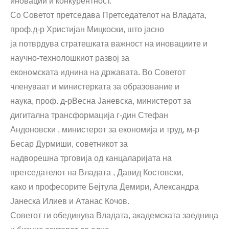
иновации и конкурентност.
Со Советот претседава Претседателот на Владата,
проф.д-р Христијан Мицкоски, што јасно
ја потврдува стратешката важност на иновациите и
научно-технолошкиот развој за
економската иднина на државата. Во Советот
членуваат и министерката за образование и
наука, проф. д-рВесна Јаневска, министерот за
дигитална трансформација г-дин Стефан
Андоновски , министерот за економија и труд, м-р
Бесар Дурмиши, советникот за
надворешна трговија од канцаларијата на
претседателот на Владата , Давид Костовски,
како и професорите Бејтула Демири, Александра
Јанеска Илиев и Атанас Кочов.
Советот ги обединува Владата, академската заедница