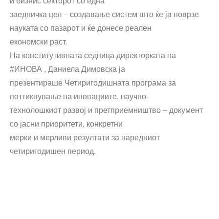
и бизнис секторот со една
заедничка цел – создавање систем што ќе ја поврзе
науката со пазарот и ќе донесе реален
економски раст.
На конститутивната седница директорката на
#ИНОВА , Даниела Димовска ја
презентираше Четиригодишната програма за
поттикнување на иновациите, научно-
технолошкиот развој и претприемништво – документ
со јасни приоритети, конкретни
мерки и мерливи резултати за наредниот
четиригодишен период.