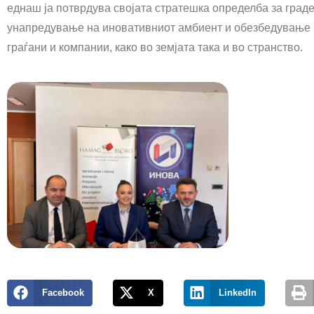
еднаш ја потврдува својата стратешка определба за град
унапредување на иновативниот амбиент и обезбедување 
граѓани и компании, како во земјата така и во странство.
Facebook
X
LinkedIn