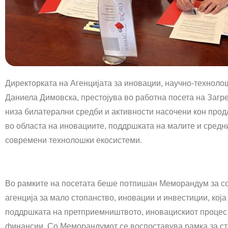
Директорката на Агенцијата за иновации, научно-технол
Даниела Димовска, престојува во работна посета на Загр
низа билатерални средби и активности насочени кон про
во областа на иновациите, поддршката на малите и средни
современи технолошки екосистеми.
Во рамките на посетата беше потпишан Меморандум за со
агенција за мало стопанство, иновации и инвестиции, која
поддршката на претприемништвото, иновацискиот процес 
финансии. Со Меморандумот се воспоставува рамка за с