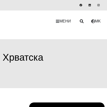
МЕНИ
MK
 Хрватска