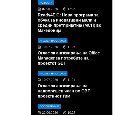
НОВОСТИ
07.08.2026
12:36
Ready4EIC: Нова програма за
обука за иновативни мали и
средни претпријатија (МСП) во
Македонија
АРХИВА НА ОГЛАСИ
10.07.2026
11:26
Оглас за ангажирање на Office
Manager за потребите на
проектот GBF
АРХИВА НА ОГЛАСИ
10.07.2026
11:01
Оглас за ангажирање на
надворешен член во GBF
проектниот тим
СООПШТЕНИЈА
22.06.2026
10:27