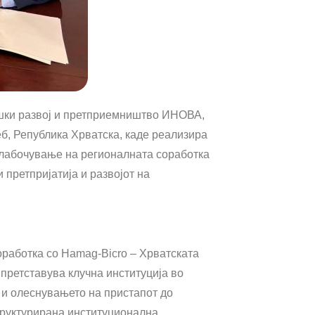
ошки развој и претприемништво ИНОВА,
еб, Република Хрватска, каде реализира
длабочување на регионалната соработка
 претпријатија и развојот на
работка со Hamag-Bicro – Хрватската
 претставува клучна институција во
и олеснувањето на пристапот до
труктурирана институционална