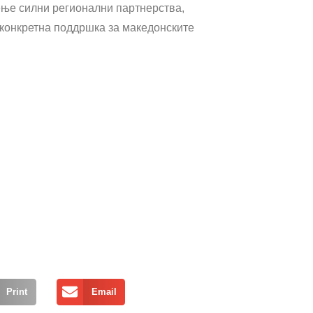
ење силни регионални партнерства,
конкретна поддршка за македонските
Print
Email