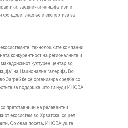
рактики, заеднички иницијативи и
и фондови, знаење и експертиза за
-екосистемите, технолошките компании
ната конкурентност на регионалните и
 македонскиот културен центар во
нкција“ на Национална галерија. Во
о Загреб ќе се организира средба со
ностите за поддршка што ги нуди ИНОВА,
и со претставници на релевантни
киот екосистем во Хрватска, со цел
екти. Со оваа посета, ИНОВА уште