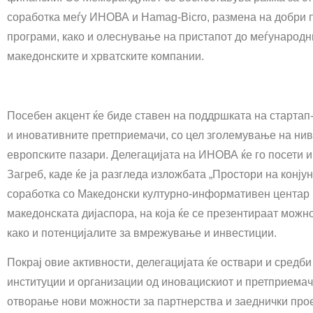
соработка меѓу ИНОВА и Hamag-Bicro, размена на добри п
програми, како и олеснување на пристапот до меѓународн
македонските и хрватските компании.
Посебен акцент ќе биде ставен на поддршката на стартап
и иновативните претприемачи, со цел зголемување на нив
европските пазари. Делегацијата на ИНОВА ќе го посети и
Загреб, каде ќе ја разгледа изложбата „Простори на конју
соработка со Македонски културно-информативен центар в
македонската дијаспора, на која ќе се презентираат мож
како и потенцијалите за вмрежување и инвестиции.
Покрај овие активности, делегацијата ќе оствари и средб
институции и организации од иновацискиот и претприемач
отворање нови можности за партнерства и заеднички про