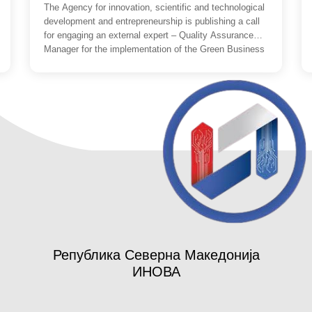
The Agency for innovation, scientific and technological
development and entrepreneurship is publishing a call
for engaging an external expert – Quality Assurance
Manager for the implementation of the Green Business
Facility Grant Scheme project. The project is co-funded
by the European Union. The overall objective of this
action is to support the Republic of North […]
Република Северна Македонија
ИНОВА