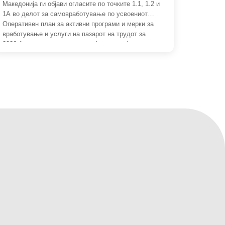
Македонија ги објави огласите по точките 1.1, 1.2 и
1А во делот за самовработување по усвоениот
Оперативен план за активни програми и мерки за
вработување и услуги на пазарот на трудот за
2026.Активностите како и секоја година ќе се
реализираат со заедничка соработка помеѓу
институциите АВРСМ и ИНОВА. Активните […]