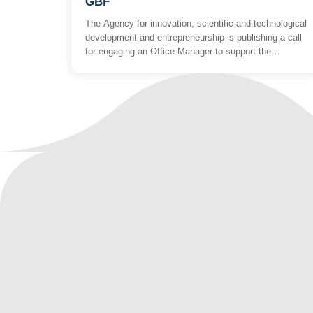
GBF
The Agency for innovation, scientific and technological
development and entrepreneurship is publishing a call
for engaging an Office Manager to support the
implementation of the Green Business Facility Grant
Scheme project. The project is co-funded by the
European Union. The overall objective of this action is
to support the Republic of North Macedonia to achieve
[…]