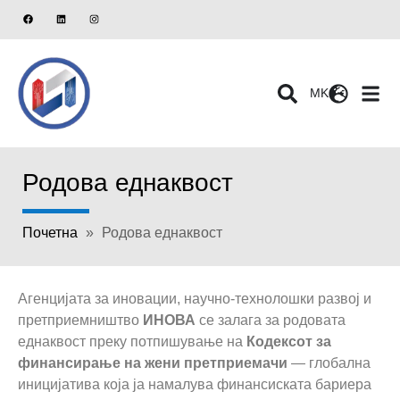
MK
Родова еднаквост
Почетна
»
Родова еднаквост
Агенцијата за иновации, научно-технолошки развој и
претприемништво
ИНОВА
се залага за родовата
еднаквост преку потпишување на
Кодексот за
финансирање на жени претприемачи
— глобална
иницијатива која ја намалува финансиската бариера