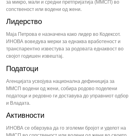
за микро, мали и средни претпријатија (ММСП) во
сопственост или водени од жени.
Лидерство
Maja Петровa е назначена како лидер во Кодексот.
ИНОВА воведува мерки за еднаква вработеност и
транспарентно известува за родовата еднаквост во
својот годишен извештај.
Податоци
Агенцијата усвојува национална дефиниција за
ММСП водени од жени, собира родово поделени
податоци и редовно ги доставува до управниот одбор
и Владата.
Активности
ИНОВА се обврзува да го зголеми бројот и уделот на
ММСП во сопственост или водени од жени во своето