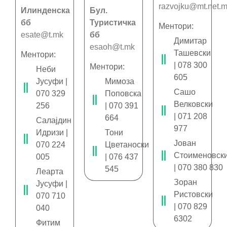
razvojku@mt.net.
Илинденска
Бул.
бб
Туристичка
Ментори:
esate@t.mk
бб
Димитар
esaoh@t.mk
Ташевски
Ментори:
| 078 300
Ментори:
Неби
605
Јусуфи |
Мимоза
Сашо
070 329
Поповска
Велковски
256
| 070 391
| 071 208
664
Салајдин
977
Идризи |
Тони
Јован
070 224
Цветаноски
Стоименовск
005
| 076 437
| 070 380 830
545
Леарта
Зоран
Јусуфи |
Ристовски
070 710
| 070 829
040
6302
Фитим