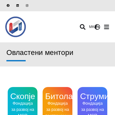
MK
Овластени ментори
Скопје
Битола
Струмиц
Фондација
Фондација
Фондација
за развој на
за развој на
за развој на