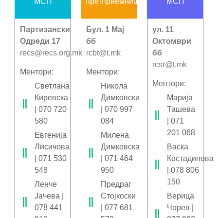
МСП
претприемништво
МСП
Партизански
Бул. 1 Мај
ул. 11
Одреди 17
бб
Октомври
recs@recs.org.mk
rcbt@t.mk
бб
rcsr@t.mk
Ментори:
Ментори:
Ментори:
Светлана
Никола
Киревска
Димковски
Марија
| 070 720
| 070 997
Ташева
580
084
| 071
201 068
Евгенија
Милена
Лисичова
Димковска
Васка
| 071 530
| 071 464
Костадинова
548
950
| 078 806
150
Ленче
Предраг
Јачева |
Стојкоски
Верица
078 441
| 077 681
Чорев |