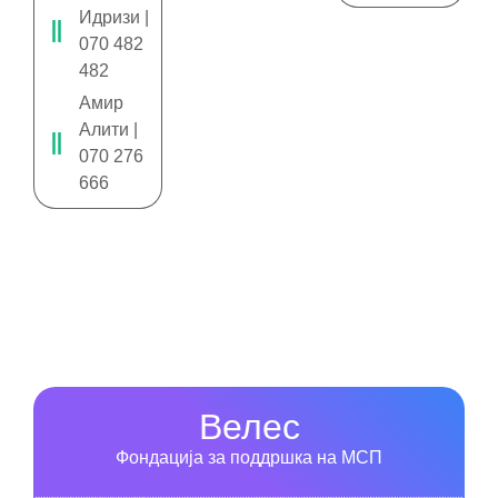
Идризи |
070 482
482
Амир
Алити |
070 276
666
Велес
Фондација за поддршка на МСП