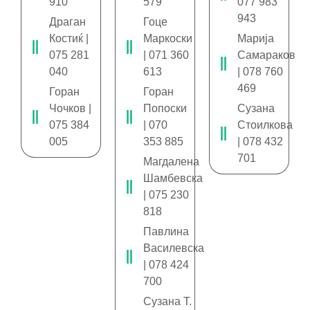
910
579
077 983
943
Драган
Гоце
Костиќ |
Маркоски
Марија
075 281
| 071 360
Самараков
040
613
| 078 760
469
Горан
Горан
Чочков |
Попоски
Сузана
075 384
| 070
Стоилкова
005
353 885
| 078 432
701
Магдалена
Шамбевска
| 075 230
818
Павлина
Василевска
| 078 424
700
Сузана T.