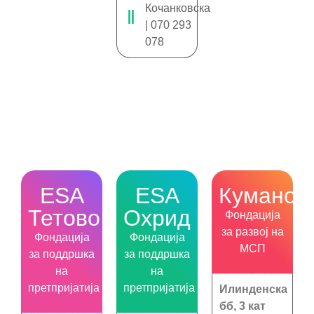
Кочанковскa
| 070 293
078
ESA
ESA
Куманов
Тетово
Охрид
Фондација
за развој на
Фондација
Фондација
МСП
за поддршка
за поддршка
на
на
претпријатија
претпријатија
Илинденска
бб, 3 кат