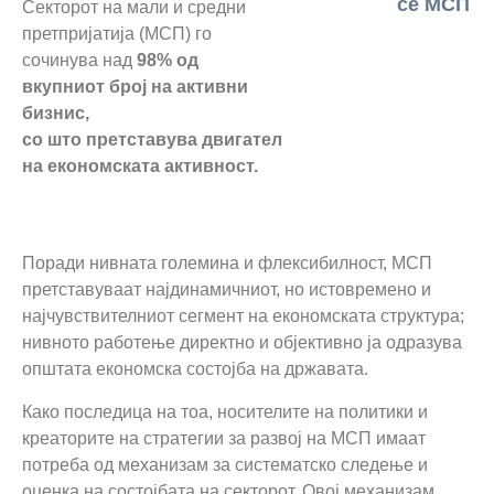
се МСП
Секторот на мали и средни
претпријатија (МСП) го
сочинува над
98% од
вкупниот број на активни
бизнис,
со што претставува двигател
на економската активност.
Поради нивната големина и флексибилност, МСП
претставуваат најдинамичниот, но истовремено и
најчувствителниот сегмент на економската структура;
нивното работење директно и објективно ја одразува
општата економска состојба на државата.
Како последица на тоа, носителите на политики и
креаторите на стратегии за развој на МСП имаат
потреба од механизам за систематско следење и
оценка на состојбата на секторот. Овој механизам