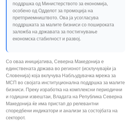
поддршка од Министерството за економија,
особено од Одделот за промоција на
претприемништвото. Ова ја усогласува
поддршката за малите бизниси со пошироката
заложба на државата за постигнување
економска стабилност и развој.
Со оваа иницијатива, Северна Македонија е
единствената држава во регионот (исклучувајќи ја
Словенија) која вклучува Набљудувачка мрежа за
МСП во својата институционална поддршка за малите
бизниси. Преку изработка на комплексни периодични
и годишни извештаи, Владата на Република Северна
Македонија ќе има пристап до релевантни
споредбени индикатори и анализи за состојбата на
секторот.