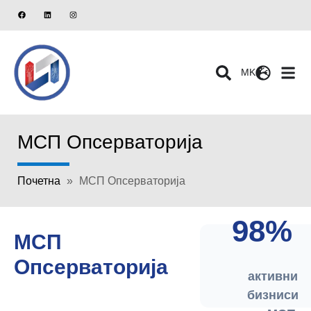
MK
МСП Опсерваторија
Почетна
»
МСП Опсерваторија
98%
МСП
Опсерваторија
активни
бизниси