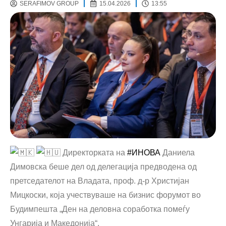
SERAFIMOV GROUP
15.04.2026
13:55
Директорката на
#ИНОВА
Даниела
Димовска беше дел од делегација предводена од
претседателот на Владата, проф. д-р Христијан
Мицкоски, која учествуваше на бизнис форумот во
Будимпешта „Ден на деловна соработка помеѓу
Унгарија и Македонија“.