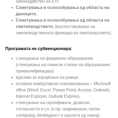
законодавство на ЕУ)
Советувања и оспособувања од областа на
даноците,
Советувања и оспособувања од областа на
сметководството,
(воспоставување на
сметководствената функција во претпријатието),
Програмата не субвенционира:
стекнување на формално образование
(стекнување на повисок степен на образование,
преквалификација)
курсеви за изучување на јазици,
основно компјутерско описменување – Microsoft
office (Word, Excel, Power Point, Access, Outlook),
Internet Explorer, Outlook Express,
стекнување на сертификати, дозволи,
согласности и сл. (н.пр. недвижнини, патен
сообраќај, безбедност и заштита од пожар,