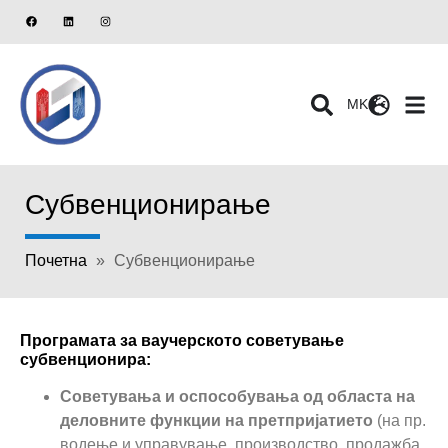
MK
Субвенционирање
Почетна
»
Субвенционирање
Програмата за ваучерското советување
субвенционира:
Советувања и оспособувања од областа на
деловните функции на претпријатието
(на пр.
водење и управување, производство, продажба,