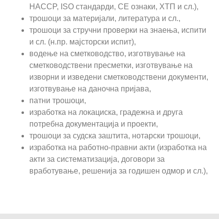
HACCP, ISO стандарди, CE ознаки, ХТП и сл.),
трошоци за материјали, литература и сл.,
трошоци за стручни проверки на знаења, испити
и сл. (н.пр. мајсторски испит),
водење на сметководство, изготвување на
сметководствени пресметки, изготвување на
изворни и изведени сметководствени документи,
изготвување на даночна пријава,
патни трошоци,
изработка на локациска, градежна и друга
потребна документација и проекти,
трошоци за судска заштита, нотарски трошоци,
изработка на работно-правни акти (изработка на
акти за систематизација, договори за
вработување, решенија за годишен одмор и сл.),