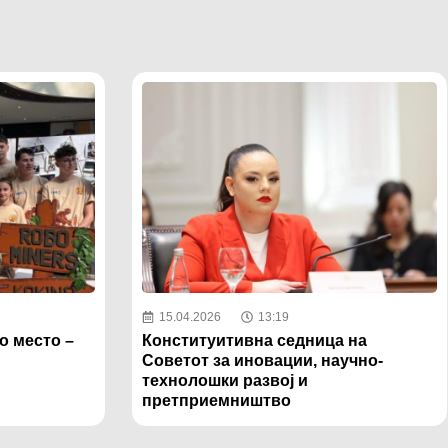
15.04.2026
13:19
о место –
Конституитивна седница на
Советот за иновации, научно-
технолошки развој и
претприемништво