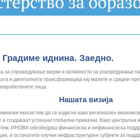
нина. Заедно.
а за спроведување мерки и активности за унапредување на
ата и дигиталната трансформација кај малите и средни прет
невработените лица.
а визија
мнички екосистем да се издигне како регионален економск
т и создаваат успешни глобални приказни. Како централна 
стем, ИНОВА обезбедува финансиска и нефинансиска поддрш
ии, и останатите клучни инфраструктурни субјекти за подд