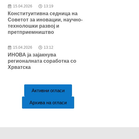
15.04.2026
13:19
Конституитивна седница на
Советот за иновации, научно-
технолошки развој и
претприемништво
15.04.2026
13:12
ИНОВА ја зајакнува
регионалната соработка со
Хрватска
Активни огласи
Архива на огласи