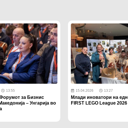
13:55
15.04.2026
13:27
 Форумот за Бизнис
Млади иноватори на едн
акедонија – Унгарија во
FIRST LEGO League 2026
а