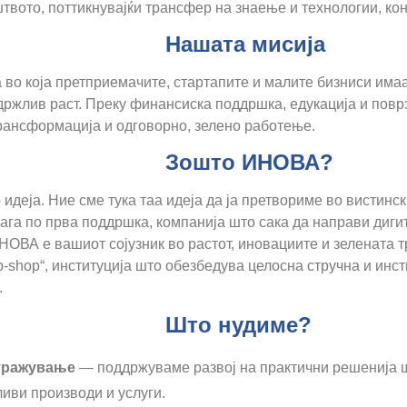
вото, поттикнувајќи трансфер на знаење и технологии, кон
а мисија
во која претприемачите, стартапите и малите бизниси имаа
ржлив раст. Преку финансиска поддршка, едукација и пов
рансформација и одговорно, зелено работење.
 ИНОВА?
идеја. Ние сме тука таа идеја да ја претвориме во вистинск
рага по прва поддршка, компанија што сака да направи диг
 ИНОВА е вашиот сојузник во растот, иновациите и зелената
-shop“, институција што обезбедува целосна стручна и инс
.
нудиме?
стражување
— поддржуваме развој на практични решенија ш
иви производи и услуги.