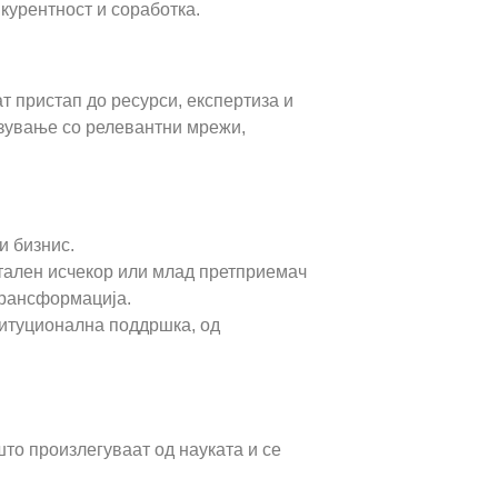
курентност и соработка.
т пристап до ресурси, експертиза и
рзување со релевантни мрежи,
и бизнис.
итален исчекор или млад претприемач
 трансформација.
титуционална поддршка, од
то произлегуваат од науката и се