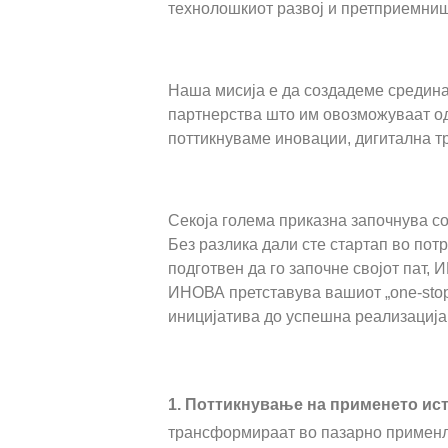
технолошкиот развој и претприемништ
Нашат
Наша мисија е да создадеме средина 
партнерства што им овозможуваат од
поттикнуваме иновации, дигитална т
Зошто
Секоја голема приказна започнува со 
Без разлика дали сте стартап во пот
подготвен да го започне својот пат,
ИНОВА претставува вашиот „one-stop
иницијатива до успешна реализација
Што 
1. Поттикнување на применето и
трансформираат во пазарно применл