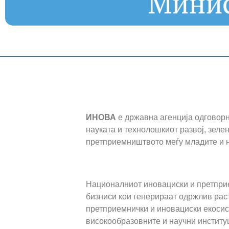
Градиме ид
ИНОВА
е државна агенција одговорн
науката и технолошкиот развој, зелен
претприемништвото меѓу младите и 
Нашат
Националниот иновациски и претприе
бизниси кои генерираат одржлив рас
претприемнички и иновациски екоси
високообразовните и научни институц